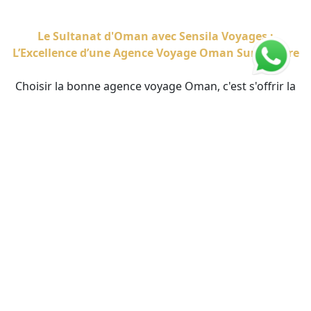
Le Sultanat d'Oman avec Sensila Voyages :
L’Excellence d’une Agence Voyage Oman Sur Mesure
Choisir la bonne agence voyage Oman, c'est s'offrir la
garantie d'une immersion totale au cœur de "l'Arabie
Heureuse". Chez Sensila Voyages, la mission ne s'arrête
pas à la simple réservation ; la marque sculpte des
expériences uniques. En tant qu'expert local, cette
agence voyage Oman vous accompagne dans la
création d'un circuit privé qui vous ressemble, entre
déserts de cuivre et montagnes escarpées. Que vous
soyez fasciné par les dômes de la Grande Mosquée de
Mascate, par la ferveur des souks de Nizwa ou par les
eaux émeraude des Wadis, Sensila Voyages met son
savoir-faire au service d'un séjour d'exception. En tant
qu'agence voyage Oman spécialiste du sur-mesure, la
marque comprend que chaque voyageur est unique.